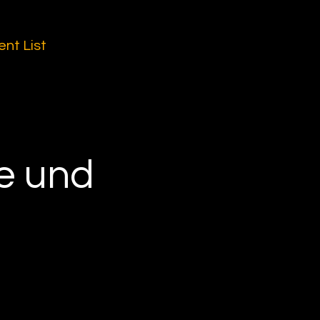
ent List
e und